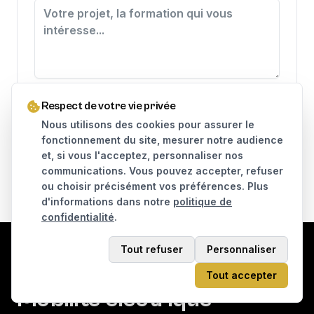
J'accepte que mes données soient utilisées pour traiter
Respect de votre vie privée
ma demande, conformément à la
politique de
confidentialité
.
Nous utilisons des cookies pour assurer le
fonctionnement du site, mesurer notre audience
Envoyer le message
et, si vous l'acceptez, personnaliser nos
communications. Vous pouvez accepter, refuser
ou choisir précisément vos préférences. Plus
d'informations dans notre
politique de
confidentialité
.
Tout refuser
Personnaliser
KAMI STREET
Tout accepter
Mobilité électrique