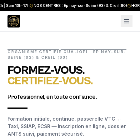
am 10h–17h
NOS CENTRES : Épinay-sur-Seine (93) & Creil (60)
HORAIRES :
ORGANISME CERTIFIÉ QUALIOPI · ÉPINAY-SUR-
SEINE (93) & CREIL (60)
FORMEZ-VOUS.
CERTIFIEZ-VOUS.
Professionnel, en toute confiance.
Formation initiale, continue, passerelle VTC ↔
Taxi, SSIAP, ECSR — inscription en ligne, dossier
ANTS suivi, paiement sécurisé.