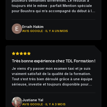
plusieurs demandes différentes. Le résultat a
toujours été le même : parfait Mention spéciale
pour Boushra qui m’a accompagné du début à la
fin. Merci
Erraih Hakim
AVIS GOOGLE ·
IL Y A UN MOIS
Très bonne expérience chez TDL Formation !
Je viens d’y passer mon examen taxi et je suis
vraiment satisfait de la qualité de la formation.
Tout s’est très bien déroulé grâce à une équipe
sérieuse, investie et toujours disponible pour
nous accompagner. Les formateurs expliquent
très bien et prennent le temps de nous aider à
progresser, même quand on doute ou qu’on
Justiane Yal
AVIS GOOGLE ·
IL Y A 3 MOIS
manque de confiance. Dans ce métier, avoir un