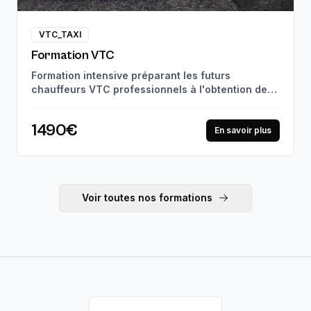
VTC_TAXI
Formation VTC
Formation intensive préparant les futurs
chauffeurs VTC professionnels à l'obtention de
leur carte VTC. Suivi pédagogique personnalisé
et mises en situation réelles, jusqu'à la
1490€
certification professionnelle. 97% de réussite à
En savoir plus
l'examen.
Voir toutes nos formations