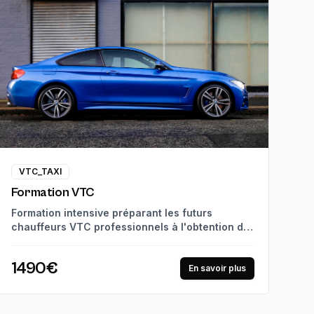
VTC_TAXI
Formation VTC
Formation intensive préparant les futurs
chauffeurs VTC professionnels à l'obtention de
leur carte VTC. Suivi pédagogique personnalisé
et mises en situation réelles, jusqu'à la
1490€
certification professionnelle. 97% de réussite à
En savoir plus
l'examen.