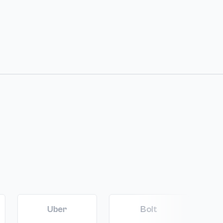
Uber
Bolt
FreeNo