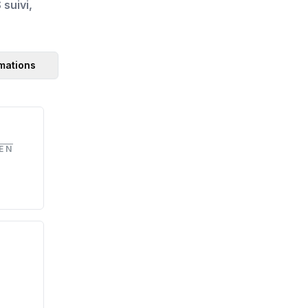
suivi,
rmations
EN