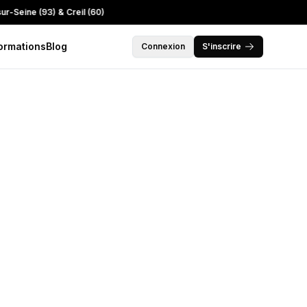
e (93) & Creil (60)
ormations
Blog
Connexion
S'inscrire