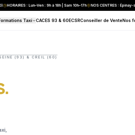
RAIRES : Lun–Ven : 9h à 18h | Sam 10h–17h
NOS CENTRES : Épinay-sur-Sein
Formations Taxi
CACES 93 & 60
ECSR
Conseiller de Vente
Nos f
EINE (93) & CREIL (60)
S.
xi,