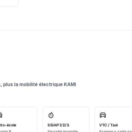
 plus la mobilité électrique KAMI
to-école
SSIAP 1/2/3
VTC / Taxi
rmis B
Sécurité incendie
Examen + carte pr