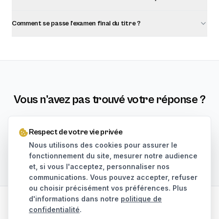
Comment se passe l'examen final du titre ?
Vous n'avez pas trouvé votre réponse ?
Notre équipe vous répond sous 24h ouvrées.
Respect de votre vie privée
Nous utilisons des cookies pour assurer le
Nous contacter
01 80 90 72 49
fonctionnement du site, mesurer notre audience
et, si vous l'acceptez, personnaliser nos
communications. Vous pouvez accepter, refuser
ou choisir précisément vos préférences. Plus
d'informations dans notre
politique de
© 2026 TDL Formation · Tous droits réservés.
confidentialité
.
FAQ
Mentions légales
Confidentialité
Gérer les cookies