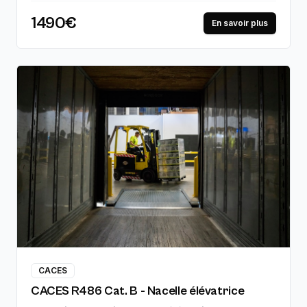
et mises en situation réelles, jusqu'à la
1490€
certification professionnelle. 97% de réussite à
En savoir plus
l'examen.
CACES
CACES R486 Cat. B - Nacelle élévatrice