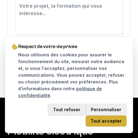
J'accepte que mes données soient utilisées pour traiter
Respect de votre vie privée
ma demande, conformément à la
politique de
confidentialité
.
Nous utilisons des cookies pour assurer le
fonctionnement du site, mesurer notre audience
Envoyer le message
et, si vous l'acceptez, personnaliser nos
communications. Vous pouvez accepter, refuser
ou choisir précisément vos préférences. Plus
d'informations dans notre
politique de
confidentialité
.
Tout refuser
Personnaliser
KAMI STREET
Tout accepter
Mobilité électrique