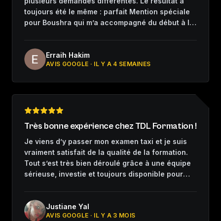
plusieurs demandes différentes. Le résultat a
toujours été le même : parfait Mention spéciale
pour Boushra qui m’a accompagné du début à la
fin. Merci
Erraih Hakim
AVIS GOOGLE ·
IL Y A 4 SEMAINES
Très bonne expérience chez TDL Formation !
Je viens d’y passer mon examen taxi et je suis
vraiment satisfait de la qualité de la formation.
Tout s’est très bien déroulé grâce à une équipe
sérieuse, investie et toujours disponible pour
nous accompagner. Les formateurs expliquent
très bien et prennent le temps de nous aider à
progresser, même quand on doute ou qu’on
Justiane Yal
AVIS GOOGLE ·
IL Y A 3 MOIS
manque de confiance. Dans ce métier, avoir un