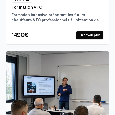
Formation VTC
Formation intensive préparant les futurs
chauffeurs VTC professionnels à l'obtention de
leur carte VTC. Suivi pédagogique personnalisé
et mises en situation réelles, jusqu'à la
1490€
certification professionnelle. 97% de réussite à
En savoir plus
l'examen.