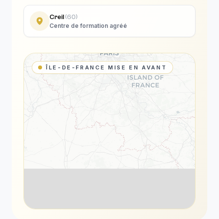
Creil
(
60
)
Centre de formation agréé
ÎLE-DE-FRANCE MISE EN AVANT