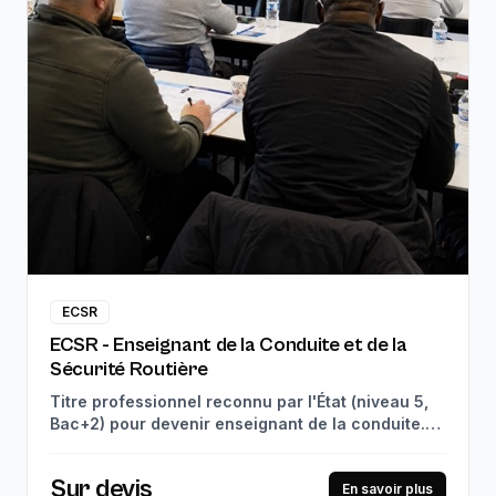
ECSR
ECSR - Enseignant de la Conduite et de la
Sécurité Routière
Titre professionnel reconnu par l'État (niveau 5,
Bac+2) pour devenir enseignant de la conduite.
910h de théorie en centre + 280h de stage en
entreprise. Débouchés : enseignant de la
Sur devis
conduite, coordinateur d'enseignants, formateur
En savoir plus