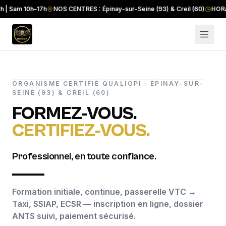
m 10h–17h
NOS CENTRES : Épinay-sur-Seine (93) & Creil (60)
HORAIRES :
ORGANISME CERTIFIÉ QUALIOPI · ÉPINAY-SUR-
SEINE (93) & CREIL (60)
FORMEZ-VOUS.
CERTIFIEZ-VOUS.
Professionnel, en toute confiance.
Formation initiale, continue, passerelle VTC ↔
Taxi, SSIAP, ECSR — inscription en ligne, dossier
ANTS suivi, paiement sécurisé.