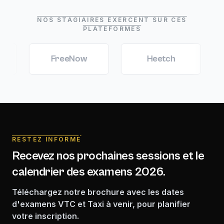
NOS STAGIAIRES EXERCENT SUR CES
PLATEFORMES
FreeNow
Heetch
Marc
RESTEZ INFORMÉ
Recevez nos prochaines sessions et le
calendrier des examens 2026.
Téléchargez notre brochure avec les dates
d'examens VTC et Taxi à venir, pour planifier
votre inscription.