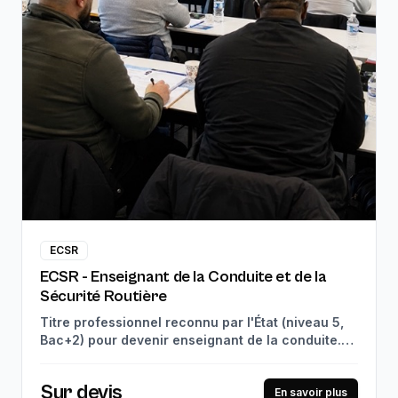
ECSR
ECSR - Enseignant de la Conduite et de la
Sécurité Routière
Titre professionnel reconnu par l'État (niveau 5,
Bac+2) pour devenir enseignant de la conduite.
910h de théorie en centre + 280h de stage en
entreprise. Débouchés : enseignant de la
Sur devis
conduite, coordinateur d'enseignants, formateur
En savoir plus