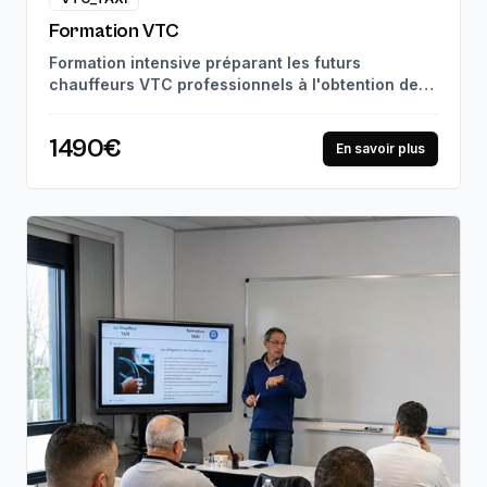
Formation VTC
Formation intensive préparant les futurs
chauffeurs VTC professionnels à l'obtention de
leur carte VTC. Suivi pédagogique personnalisé
et mises en situation réelles, jusqu'à la
1490€
certification professionnelle. 97% de réussite à
En savoir plus
l'examen.