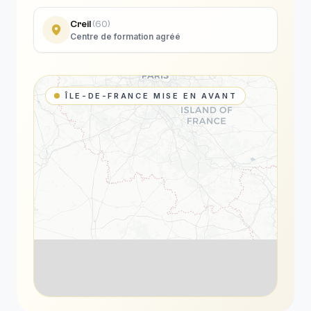
Creil
(
60
)
Centre de formation agréé
ÎLE-DE-FRANCE MISE EN AVANT