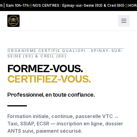
am 10h–17h
NOS CENTRES : Épinay-sur-Seine (93) & Creil (60)
HORAIRES :
ORGANISME CERTIFIÉ QUALIOPI · ÉPINAY-SUR-
SEINE (93) & CREIL (60)
FORMEZ-VOUS.
CERTIFIEZ-VOUS.
Professionnel, en toute confiance.
Formation initiale, continue, passerelle VTC ↔
Taxi, SSIAP, ECSR — inscription en ligne, dossier
ANTS suivi, paiement sécurisé.