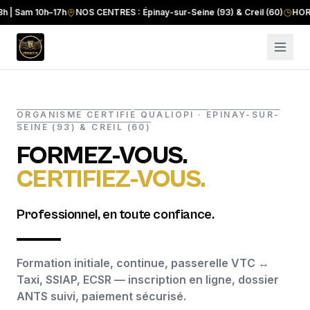
am 10h–17h
NOS CENTRES : Épinay-sur-Seine (93) & Creil (60)
HORAIRES :
ORGANISME CERTIFIÉ QUALIOPI · ÉPINAY-SUR-
SEINE (93) & CREIL (60)
FORMEZ-VOUS.
CERTIFIEZ-VOUS.
Professionnel, en toute confiance.
Formation initiale, continue, passerelle VTC ↔
Taxi, SSIAP, ECSR — inscription en ligne, dossier
ANTS suivi, paiement sécurisé.