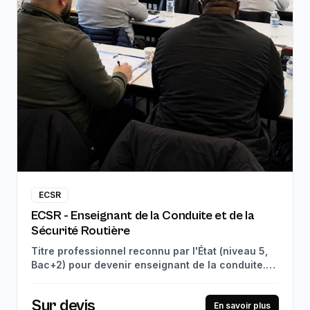
ECSR
ECSR - Enseignant de la Conduite et de la
Sécurité Routière
Titre professionnel reconnu par l'État (niveau 5,
Bac+2) pour devenir enseignant de la conduite.
910h de théorie en centre + 280h de stage en
entreprise. Débouchés : enseignant de la
Sur devis
conduite, coordinateur d'enseignants, formateur
En savoir plus