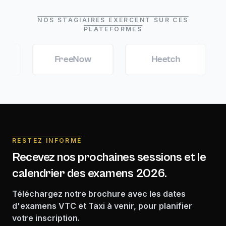
NOS STAGIAIRES EXERCENT SUR CES
PLATEFORMES
FreeNow
Heetch
Mar
RESTEZ INFORMÉ
Recevez nos prochaines sessions et le
calendrier des examens 2026.
Téléchargez notre brochure avec les dates
d'examens VTC et Taxi à venir, pour planifier
votre inscription.