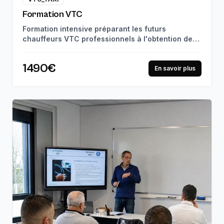
Formation VTC
Formation intensive préparant les futurs
chauffeurs VTC professionnels à l'obtention de
leur carte VTC. Suivi pédagogique personnalisé
et mises en situation réelles, jusqu'à la
1490€
certification professionnelle. 97% de réussite à
En savoir plus
l'examen.