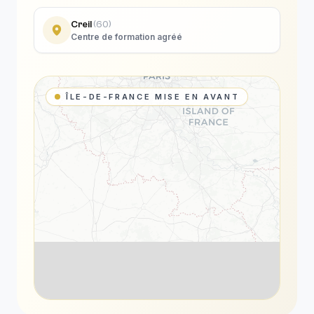
Creil
(
60
)
Centre de formation agréé
ÎLE-DE-FRANCE MISE EN AVANT