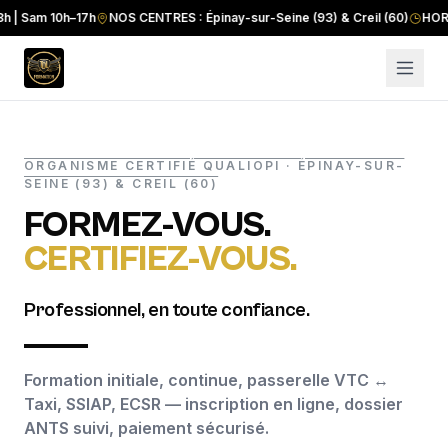
am 10h–17h
NOS CENTRES : Épinay-sur-Seine (93) & Creil (60)
HORAIRES :
ORGANISME CERTIFIÉ QUALIOPI · ÉPINAY-SUR-
SEINE (93) & CREIL (60)
FORMEZ-VOUS.
CERTIFIEZ-VOUS.
Professionnel, en toute confiance.
Formation initiale, continue, passerelle VTC ↔
Taxi, SSIAP, ECSR — inscription en ligne, dossier
ANTS suivi, paiement sécurisé.