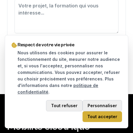
J'accepte que mes données soient utilisées pour traiter
Respect de votre vie privée
ma demande, conformément à la
politique de
confidentialité
.
Nous utilisons des cookies pour assurer le
fonctionnement du site, mesurer notre audience
Envoyer le message
et, si vous l'acceptez, personnaliser nos
communications. Vous pouvez accepter, refuser
ou choisir précisément vos préférences. Plus
d'informations dans notre
politique de
confidentialité
.
Tout refuser
Personnaliser
KAMI STREET
Tout accepter
Mobilité électrique