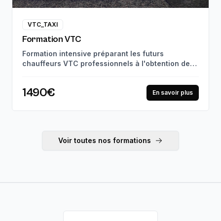
VTC_TAXI
Formation VTC
Formation intensive préparant les futurs
chauffeurs VTC professionnels à l'obtention de
leur carte VTC. Suivi pédagogique personnalisé
et mises en situation réelles, jusqu'à la
1490€
certification professionnelle. 97% de réussite à
En savoir plus
l'examen.
Voir toutes nos formations