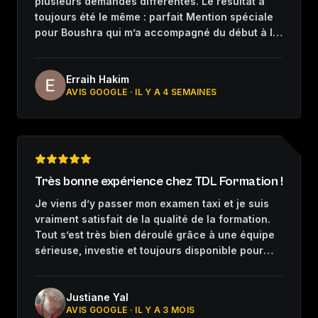
plusieurs demandes différentes. Le résultat a
toujours été le même : parfait Mention spéciale
pour Boushra qui m’a accompagné du début à la
fin. Merci
Erraih Hakim
AVIS GOOGLE ·
IL Y A 4 SEMAINES
Très bonne expérience chez TDL Formation !
Je viens d’y passer mon examen taxi et je suis
vraiment satisfait de la qualité de la formation.
Tout s’est très bien déroulé grâce à une équipe
sérieuse, investie et toujours disponible pour
nous accompagner. Les formateurs expliquent
très bien et prennent le temps de nous aider à
progresser, même quand on doute ou qu’on
Justiane Yal
AVIS GOOGLE ·
IL Y A 3 MOIS
manque de confiance. Dans ce métier, avoir un