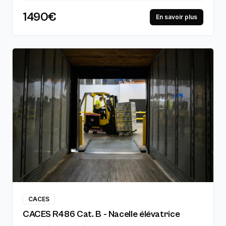
et mises en situation réelles, jusqu'à la
1490€
certification professionnelle. 97% de réussite à
En savoir plus
l'examen.
CACES
CACES R486 Cat. B - Nacelle élévatrice