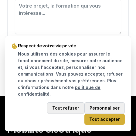
J'accepte que mes données soient utilisées pour traiter
Respect de votre vie privée
ma demande, conformément à la
politique de
confidentialité
.
Nous utilisons des cookies pour assurer le
fonctionnement du site, mesurer notre audience
Envoyer le message
et, si vous l'acceptez, personnaliser nos
communications. Vous pouvez accepter, refuser
ou choisir précisément vos préférences. Plus
d'informations dans notre
politique de
confidentialité
.
Tout refuser
Personnaliser
KAMI STREET
Tout accepter
Mobilité électrique