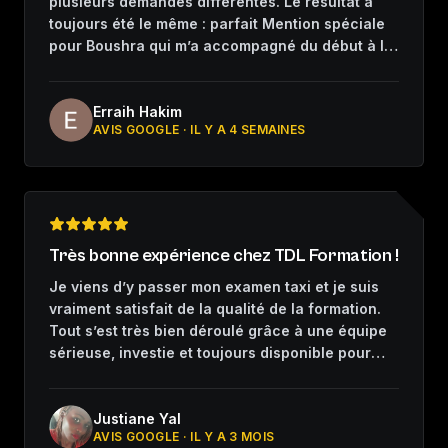
plusieurs demandes différentes. Le résultat a
toujours été le même : parfait Mention spéciale
pour Boushra qui m’a accompagné du début à la
fin. Merci
Erraih Hakim
AVIS GOOGLE ·
IL Y A 4 SEMAINES
Très bonne expérience chez TDL Formation !
Je viens d’y passer mon examen taxi et je suis
vraiment satisfait de la qualité de la formation.
Tout s’est très bien déroulé grâce à une équipe
sérieuse, investie et toujours disponible pour
nous accompagner. Les formateurs expliquent
très bien et prennent le temps de nous aider à
progresser, même quand on doute ou qu’on
Justiane Yal
AVIS GOOGLE ·
IL Y A 3 MOIS
manque de confiance. Dans ce métier, avoir un