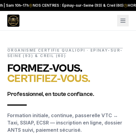
am 10h–17h
NOS CENTRES : Épinay-sur-Seine (93) & Creil (60)
HORAIRES :
ORGANISME CERTIFIÉ QUALIOPI · ÉPINAY-SUR-
SEINE (93) & CREIL (60)
FORMEZ-VOUS.
CERTIFIEZ-VOUS.
Professionnel, en toute confiance.
Formation initiale, continue, passerelle VTC ↔
Taxi, SSIAP, ECSR — inscription en ligne, dossier
ANTS suivi, paiement sécurisé.