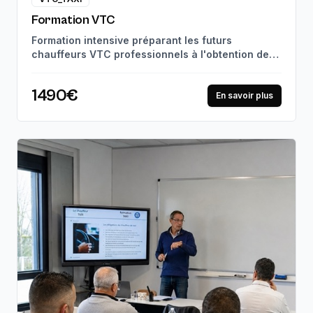
Formation VTC
Formation intensive préparant les futurs
chauffeurs VTC professionnels à l'obtention de
leur carte VTC. Suivi pédagogique personnalisé
et mises en situation réelles, jusqu'à la
1490€
certification professionnelle. 97% de réussite à
En savoir plus
l'examen.