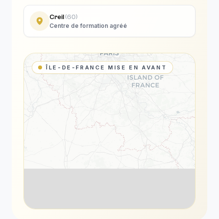
Creil
(
60
)
Centre de formation agréé
ÎLE-DE-FRANCE MISE EN AVANT