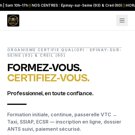
m 10h–17h
NOS CENTRES : Épinay-sur-Seine (93) & Creil (60)
HORAIRES : 
ORGANISME CERTIFIÉ QUALIOPI · ÉPINAY-SUR-
SEINE (93) & CREIL (60)
FORMEZ-VOUS.
CERTIFIEZ-VOUS.
Professionnel, en toute confiance.
Formation initiale, continue, passerelle VTC ↔
Taxi, SSIAP, ECSR — inscription en ligne, dossier
ANTS suivi, paiement sécurisé.