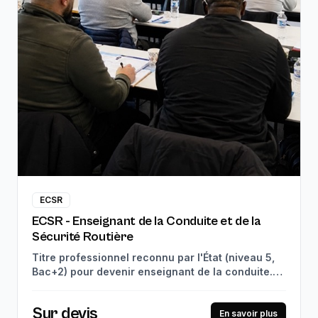
ECSR
ECSR - Enseignant de la Conduite et de la
Sécurité Routière
Titre professionnel reconnu par l'État (niveau 5,
Bac+2) pour devenir enseignant de la conduite.
910h de théorie en centre + 280h de stage en
entreprise. Débouchés : enseignant de la
Sur devis
conduite, coordinateur d'enseignants, formateur
En savoir plus